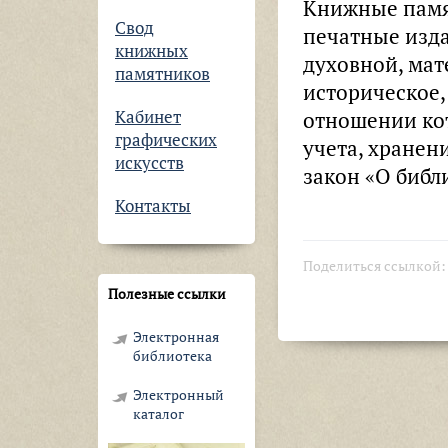
Книжные памя
Свод
печатные изд
книжных
духовной, ма
памятников
историческое,
Кабинет
отношении ко
графических
учета, хранен
искусств
закон «О библи
Контакты
Поделиться ссылкой
Полезные ссылки
Электронная
библиотека
Электронный
каталог